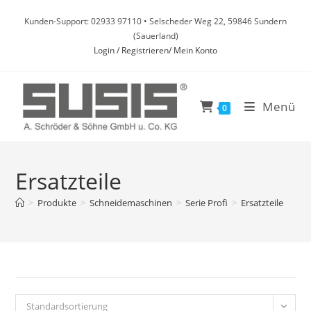
Zum
Kunden-Support: 02933 97110 • Selscheder Weg 22, 59846 Sundern
Inhalt
(Sauerland)
springen
Login / Registrieren/ Mein Konto
Menü
0
Ersatzteile
>
Produkte
>
Schneidemaschinen
>
Serie Profi
>
Ersatzteile
Standardsortierung