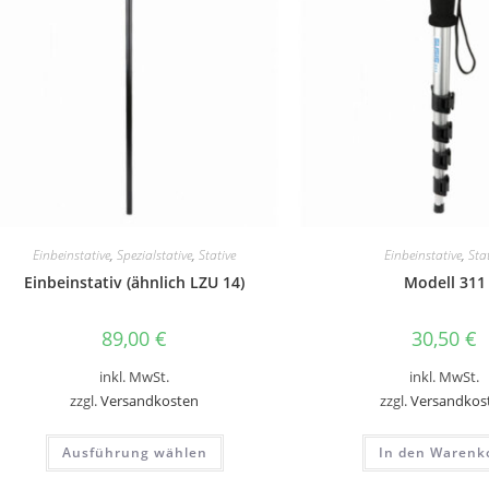
Einbeinstative
,
Spezialstative
,
Stative
Einbeinstative
,
Sta
Einbeinstativ (ähnlich LZU 14)
Modell 311
89,00
€
30,50
€
inkl. MwSt.
inkl. MwSt.
zzgl.
Versandkosten
zzgl.
Versandkos
Dieses
Ausführung wählen
In den Warenk
Produkt
weist
mehrere