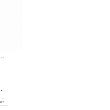
tive
ten
orb