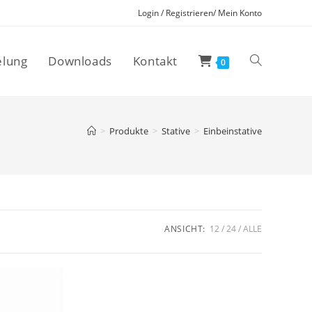
Login / Registrieren/ Mein Konto
elung
Downloads
Kontakt
Website-
0
Suche
>
Produkte
>
Stative
>
Einbeinstative
umschalten
ANSICHT:
12
24
ALLE