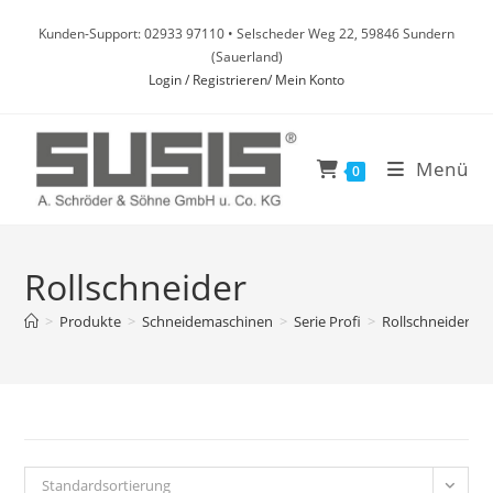
Zum
Kunden-Support: 02933 97110 • Selscheder Weg 22, 59846 Sundern
Inhalt
(Sauerland)
springen
Login / Registrieren/ Mein Konto
Menü
0
Rollschneider
>
Produkte
>
Schneidemaschinen
>
Serie Profi
>
Rollschneider
Standardsortierung