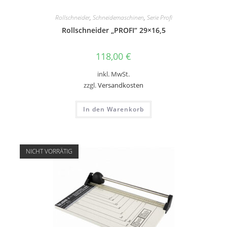
Rollschneider
,
Schneidemaschinen
,
Serie Profi
Rollschneider „PROFI“ 29×16,5
118,00
€
inkl. MwSt.
zzgl.
Versandkosten
In den Warenkorb
NICHT VORRÄTIG