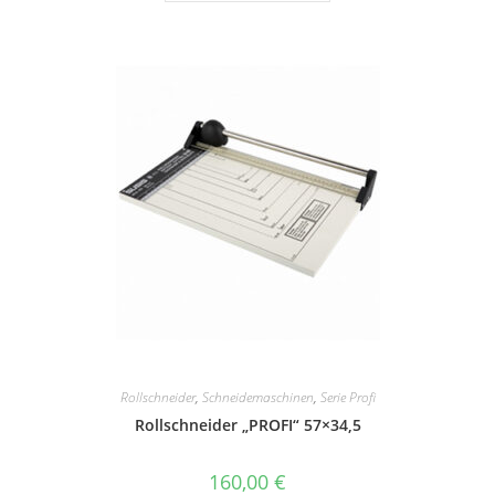
Rollschneider
,
Schneidemaschinen
,
Serie Profi
Rollschneider „PROFI“ 57×34,5
160,00
€