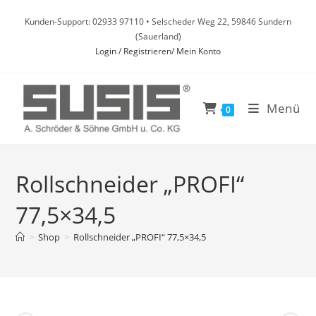
Zum
Kunden-Support: 02933 97110 • Selscheder Weg 22, 59846 Sundern
Inhalt
(Sauerland)
springen
Login / Registrieren/ Mein Konto
Menü
0
Rollschneider „PROFI“
77,5×34,5
>
Shop
>
Rollschneider „PROFI“ 77,5×34,5