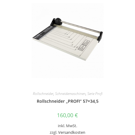
Rollschneider
,
Schneidemaschinen
,
Serie Profi
Rollschneider „PROFI“ 57×34,5
160,00
€
inkl. MwSt.
zzgl.
Versandkosten