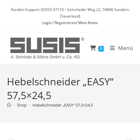
Zum
Kunden-Support: 02933 97110 • Selscheder Weg 22, 59846 Sundern
Inhalt
(Sauerland)
springen
Login / Registrieren/ Mein Konto
Menü
0
Hebelschneider „EASY“
57,5×24,5
>
Shop
>
Hebelschneider „EASY“ 57,5×24,5