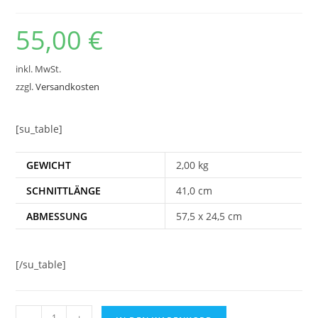
55,00
€
inkl. MwSt.
zzgl.
Versandkosten
[su_table]
GEWICHT
2,00 kg
SCHNITTLÄNGE
41,0 cm
ABMESSUNG
57,5 x 24,5 cm
[/su_table]
Hebelschneider
-
+