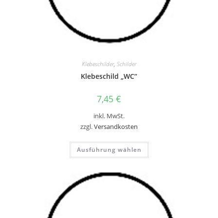
Klebeschilder
,
Schilder
Klebeschild „WC“
7,45
€
inkl. MwSt.
zzgl.
Versandkosten
Dieses
Ausführung wählen
Produkt
weist
mehrere
Varianten
auf.
Die
Optionen
können
auf
der