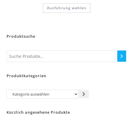
Dieses
Ausführung wählen
Produkt
weist
mehrere
Varianten
auf.
Die
Optionen
Produktsuche
können
auf
der
Produktseite
gewählt
werden
Produktkategorien
Kategorie
auswählen
Kürzlich angesehene Produkte