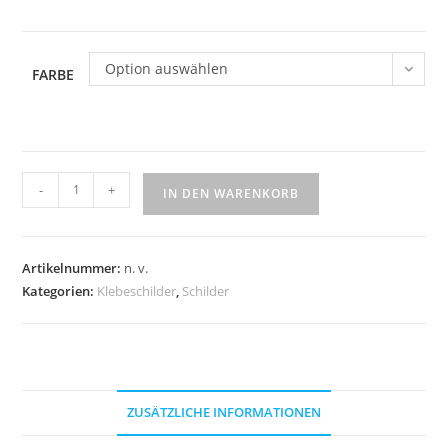
Option auswählen
FARBE
Klebeschild
-
+
IN DEN WARENKORB
"Garderobe"
Menge
Artikelnummer:
n. v.
Kategorien:
Klebeschilder
,
Schilder
ZUSÄTZLICHE INFORMATIONEN