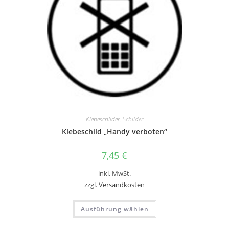
Klebeschilder
,
Schilder
Klebeschild „Handy verboten“
7,45
€
inkl. MwSt.
zzgl.
Versandkosten
Dieses
Ausführung wählen
Produkt
weist
mehrere