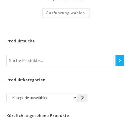
Dieses
Ausführung wählen
Produkt
weist
mehrere
Varianten
auf.
Die
Optionen
Produktsuche
können
auf
der
Produktseite
gewählt
werden
Produktkategorien
Kategorie
auswählen
Kürzlich angesehene Produkte