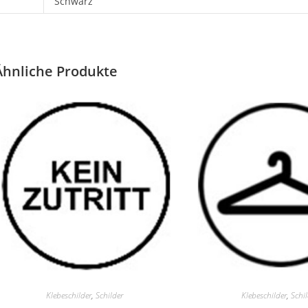
Schwarz
Ähnliche Produkte
Klebeschilder
,
Schilder
Klebeschilder
,
Schi