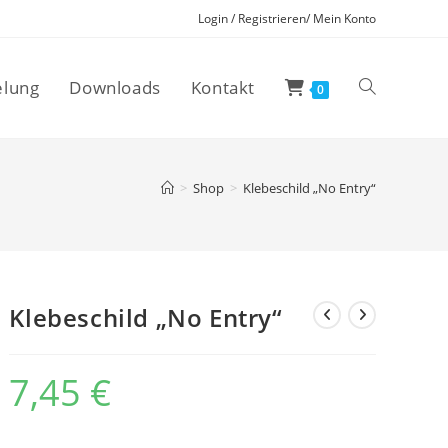
Login / Registrieren/ Mein Konto
elung
Downloads
Kontakt
Website-
0
Suche
>
Shop
>
Klebeschild „No Entry“
umschalten
Klebeschild „No Entry“
7,45
€