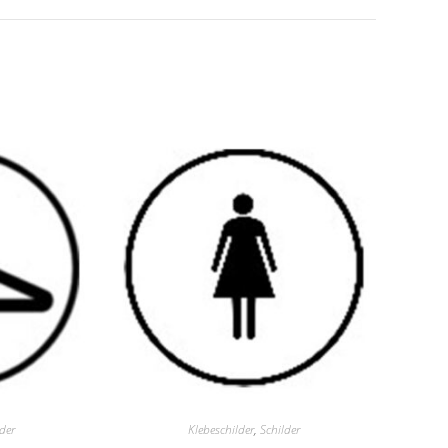
lder
Klebeschilder
,
Schilder