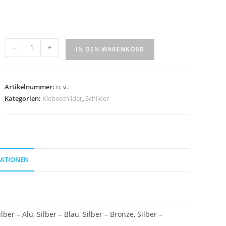
Klebeschild
-
+
IN DEN WARENKORB
"No
Entry"
Menge
Artikelnummer:
n. v.
Kategorien:
Klebeschilder
,
Schilder
MATIONEN
ber – Alu, Silber – Blau, Silber – Bronze, Silber –