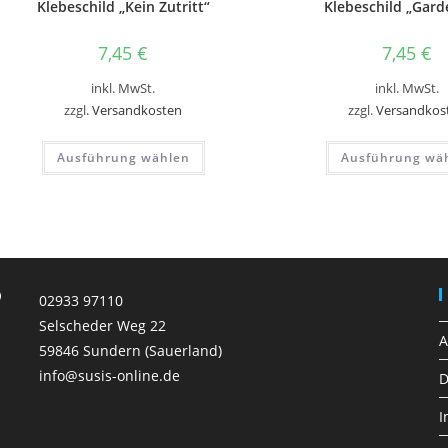
Klebeschild „Kein Zutritt“
Klebeschild „Gard
7,45
€
7,45
€
inkl. MwSt.
inkl. MwSt.
zzgl.
Versandkosten
zzgl.
Versandkos
Dieses
Ausführung wählen
Ausführung wä
Produkt
weist
mehrere
Varianten
auf.
Die
Optionen
können
auf
der
02933 97110
Produktseite
gewählt
Selscheder Weg 22
werden
59846 Sundern (Sauerland)
info@susis-online.de
D
I